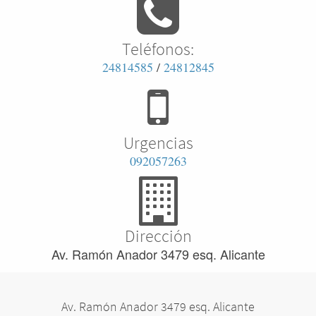
Teléfonos:
24814585
/
24812845
Urgencias
092057263
Dirección
Av. Ramón Anador 3479 esq. Alicante
Av. Ramón Anador 3479 esq. Alicante